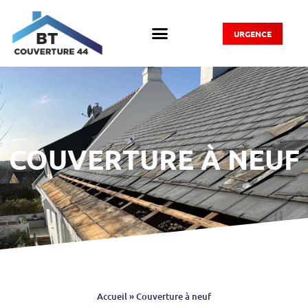
URGENCE
COUVERTURE À NEUF
Accueil
»
Couverture à neuf